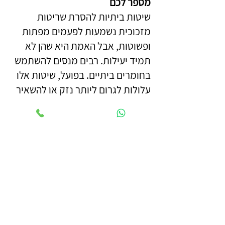
מספר לכם
שיטות ביתיות להסרת שריטות
מזכוכית נשמעות לפעמים מפתות
ופשוטות, אבל האמת היא שהן לא
תמיד יעילות. רבים מנסים להשתמש
בחומרים ביתיים. בפועל, שיטות אלו
עלולות לגרום ליותר נזק או להשאיר
סימנים בלתי הפיכים. הזכוכית רגישה
לליטוש לא מקצועי, וכל טעות עלולה
לפגוע בשקיפות או בחוזק שלה. לכן
כדאי להבין למה פתרונות ביתיים
מוגבלים ומה באמת עובד כשהמטרה
היא גימור חלק ומקצועי.
משחת שיניים -
זו השיטה הביתית
המוזכרת ביותר באינטרנט. למשחת