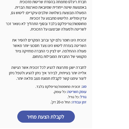
חברת ריגלס מתמחה בהסרת שריטות מזכוכית
באמצעות שיטה ייחודית שמיובאת מארצות הברית.
הפעולה מבוצעת בשלושה שלבים עיקריים: ליטוש גס,
עדין ופוליש. הליטוש מתבצע על זכוכיות
מחוסמות/טריפלקס בלבד ובסוף התהליך לא נשאר זכר
לשריטה ולפעולה שביצענו על הזכוכית.
זכוכית הינו חומר גלם יקר וברוב המקרים להסיר את
השריטה בעזרת ליטוש הינו צעד חסכוני יותר מאשר
פעולה ההחלפה. יש לציין כי החברה מחזיקה ציוד
מקצועי של החברות המובילות בתחום.
לחברה ישנן פתרונות להגיע לכל זכוכית אשר הגישה
אלייה יותר בעייתית, לבירור איך ניתן להגיע ולטפל ניתן
ליצור עימנו קשר לקבלת תמונת מצב מלאה יותר.
סוג
: זכוכית מחוסמת/טריפלקס בלבד.
עומק השריטה
: כל עומק.
גודל
: כל גודל.
זמן עבודה
: החל מ-20 דק'.
לקבלת הצעת מחיר