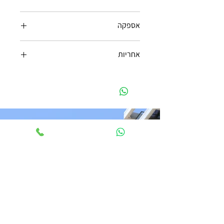
לפני מדידה: ביטול ללא עלות.
אספקה
לאחר מדידת המעלית: 30% מהמחיר המקורי.
21 ימי עסקים מיום המדידה בלבד.
אחריות
24 חודשים אחריות.
אין אחריות על השחתה.
צרו קשר
055-4335330
Ben@ReGlass.co.il
העמל 5 ראש העין - קומה 2